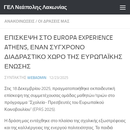
ΓΕΛ Νεάπολης Λακωνίας
Skip to content
ΑΝΑΚΟΙΝΏΣΕΙΣ
/
ΟΙ ΔΡΆΣΕΙΣ ΜΑΣ
ΕΠΙΣΚΕΨΗ ΣΤΟ EUROPA EXPERIENCE
ATHENS, ΕΝΑΝ ΣΥΓΧΡΟΝΟ
ΔΙΑΔΡΑΣΤΙΚΟ ΧΩΡΟ ΤΗΣ ΕΥΡΩΠΑΪΚΗΣ
ΕΝΩΣΗΣ
ΣΥΝΤΆΚΤΗΣ
WEBADMIN
·
12/23/2025
Στις 18 Δεκεμβρίου 2025, πραγματοποιήθηκε εκπαιδευτική
επίσκεψη της συμμετέχουσας ομάδας μαθητών/τριών στο
πρόγραμμα “Σχολεία- Πρεσβευτές του Ευρωπαϊκού
Κοινοβουλίου” (EPAS 2025).
Η δράση μας εντάχθηκε στο πλαίσιο της σχολικής εξωστρέφειας
και της καλλιέργειας της ενεργού πολιτειότητας. Τα παιδιά