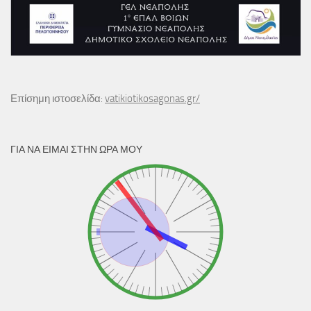
Επίσημη ιστοσελίδα:
vatikiotikosagonas.gr/
ΓΙΑ ΝΑ ΕΊΜΑΙ ΣΤΗΝ ΏΡΑ ΜΟΥ