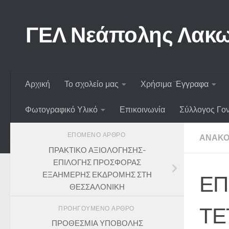
Skip to content
ΓΕΛ Νεάπολης Λακω
Αρχική
Το σχολείο μας
Χρήσιμα ¨Εγγραφα
Φωτογραφικό Υλικό
Επικοινωνία
Σύλλογος Γο
ΕΠΌΜΕΝΟ ΆΡΘΡΟ
ΑΝΑΚΟ
ΠΡΑΚΤΙΚΟ ΑΞΙΟΛΟΓΗΣΗΣ-
ΕΠΙΛΟΓΗΣ ΠΡΟΣΦΟΡΑΣ
ΕΞΑΗΜΕΡΗΣ ΕΚΔΡΟΜΗΣ ΣΤΗ
ΕΠ
ΘΕΣΣΑΛΟΝΙΚΗ
ΤΕ
ΠΡΟΗΓΟΎΜΕΝΟ ΆΡΘΡΟ
ΠΡΟΘΕΣΜΙΑ ΥΠΟΒΟΛΗΣ