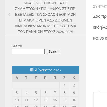
ΔΙΚΑΙΟΛΟΓΗΤΙΚΩΝ ΓΙΑ ΤΗ
ΣΥΝΤΆΚ
ΣΥΜΜΕΤΟΧΗ ΥΠΟΨΗΦΙΩΝ ΣΤΙΣ ΠΡ.
ΕΞΕΤΑΣΕΙΣ ΤΩΝ ΣΧΟΛΩΝ ΔΟΚΙΜΩΝ
Σας πρ
ΣΗΜΑΙΟΦΟΡΩΝ Λ.Σ.- ΔΟΚΙΜΩΝ
ΛΙΜΕΝΟΦΥΛΑΚΩΝ ΜΕ ΤΟ ΣΥΣΤΗΜΑ
εκδηλώ
ΤΩΝ ΠΑΝ/ΚΩΝ ΕΤΟΥΣ 2024-2025
και να 
Search
Μ
Search
Η
Αύγουστος 2026
Κολ
Δ
Τ
Τ
Π
Π
Σ
Κ
1
2
3
4
5
6
7
8
9
10
11
12
13
14
15
16