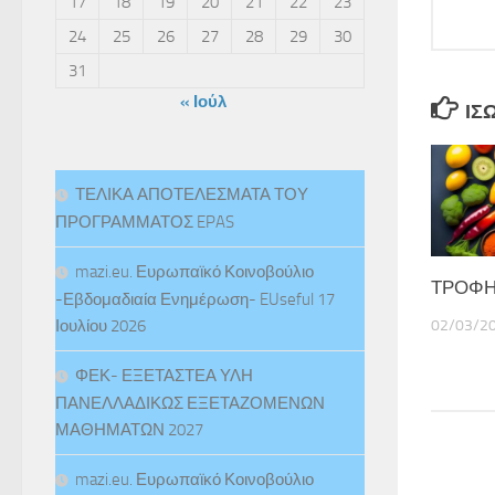
17
18
19
20
21
22
23
24
25
26
27
28
29
30
31
« Ιούλ
ΊΣ
ΤΕΛΙΚΑ ΑΠΟΤΕΛΕΣΜΑΤΑ ΤΟΥ
ΠΡΟΓΡΑΜΜΑΤΟΣ EPAS
mazi.eu. Ευρωπαϊκό Κοινοβούλιο
ΤΡΟΦΗ
-Εβδομαδιαία Ενημέρωση- EUseful 17
02/03/2
Ιουλίου 2026
ΦΕΚ- ΕΞΕΤΑΣΤΕΑ ΥΛΗ
ΠΑΝΕΛΛΑΔΙΚΩΣ ΕΞΕΤΑΖΟΜΕΝΩΝ
ΜΑΘΗΜΑΤΩΝ 2027
mazi.eu. Ευρωπαϊκό Κοινοβούλιο