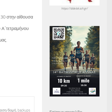
https://dide.lak.sch.gr/
:30 στην αίθουσα
υ Α΄τετραμήνου
μας.
ίαση/δομή, backups